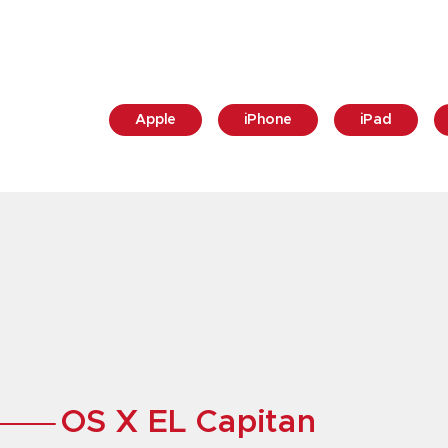
Apple
iPhone
iPad
OS X EL Capitan