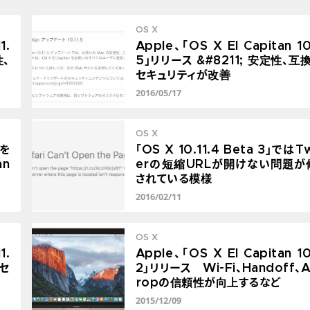
OS X
1.
Apple、「OS X El Capitan 10.
性、
5」リリース &#8211; 安定性、互
セキュリティが改善
2016/05/17
OS X
を
「OS X 10.11.4 Beta 3」ではTw
an
erの短縮URLが開けない問題が
されている模様
2016/02/11
OS X
1.
Apple、「OS X El Capitan 10.
とセ
2」リリース Wi-Fi、Handoff、A
ropの信頼性が向上するなど
2015/12/09