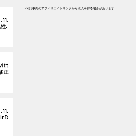
[PR]記事内のアフィリエイトリンクから収入を得る場合があります
11.
換性、
itt
修正
11.
irD