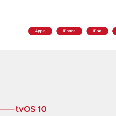
Apple
iPhone
iPad
tvOS 10