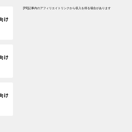
[PR]記事内のアフィリエイトリンクから収入を得る場合があります
」向け
」向け
」向け