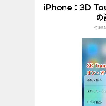
iPhone：3D 
の
2015.