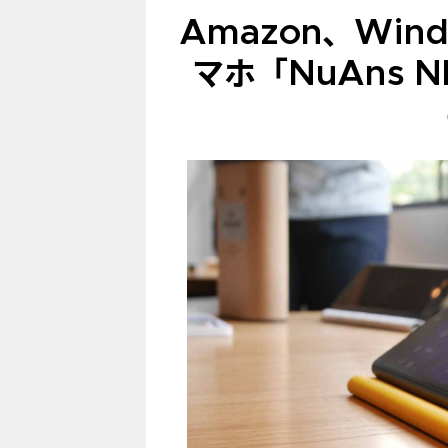
Amazon、Wind
マホ「NuAns 