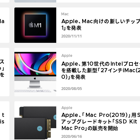
Mac
Ma
Apple、Mac向けの新しいチップ
1」を発表
2020/11/11
Apple
準ス
Apple、第10世代のIntelプロ
o」
を搭載した新型「27インチiMac(
サを
0)」を発表
2020/08/05
Apple
 t
Apple、「Mac Pro(2019)」用
is
アップグレードキット「SSD Kit 
Mac Pro」の販売を開始
2020/06/16