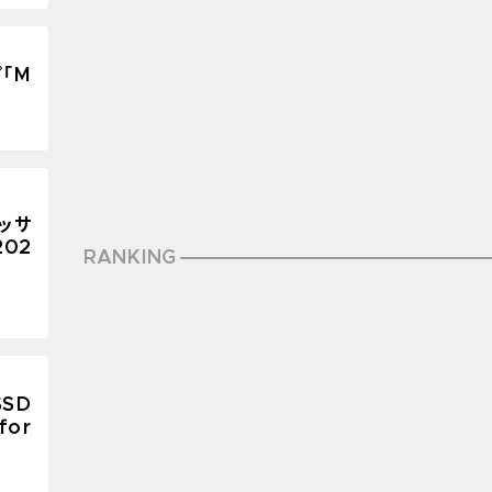
「M
セッサ
202
RANKING
SSD
for