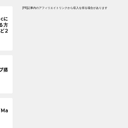
[PR]記事内のアフィリエイトリンクから収入を得る場合があります
acに
する方
など2
プ搭
「Ma