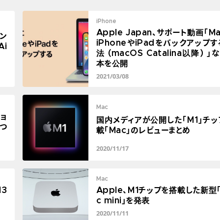
iPhone
Apple Japan、サポート動画「M
メン
iPhoneやiPadをバックアップ
Ai
法 (macOS Catalina以降) 」
本を公開
2021/03/08
Mac
ショ
国内メディアが公開した「M1」チッ
つ
載「Mac」のレビューまとめ
2020/11/17
Mac
13
Apple、M1チップを搭載した新型
c mini」を発表
2020/11/11