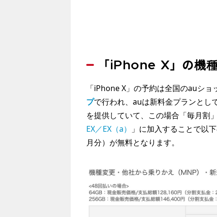
「iPhone X」の機
「iPhone X」の予約は全国のauショッ
プ
で行われ、auは新料金プランとし
を提供していて、この場合「毎月割
EX／EX（a）
」に加入することで以下
月分）が無料となります。