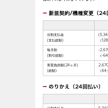
新規契約/機種変更（24
分割⽀払⾦
(5,3
(⽀払総額)
（128
毎月割
-2,6
(割引総額)
（-6
実質負担額(24ヶ月)
2,6
(総額)
（64
のりかえ（24回払い）