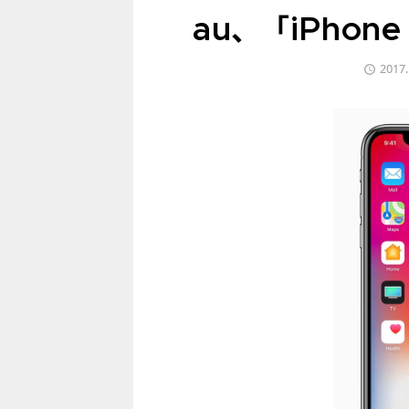
au、「iPhon
2017.