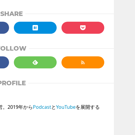
SHARE
FOLLOW
PROFILE
運営。2019年から
Podcast
と
YouTube
を展開する
。