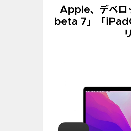
Apple、デベロ
beta 7」「iPad