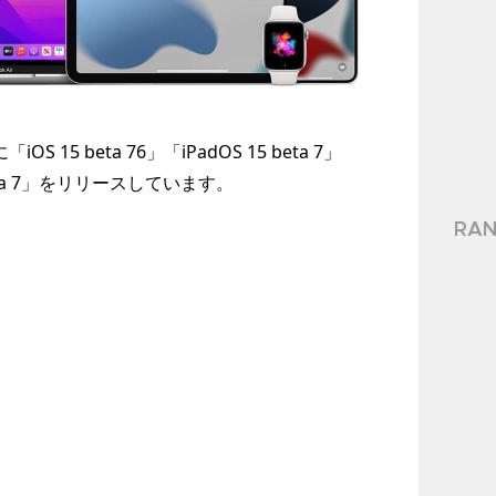
 15 beta 76」「iPadOS 15 beta 7」
8 beta 7」をリリースしています。
RAN