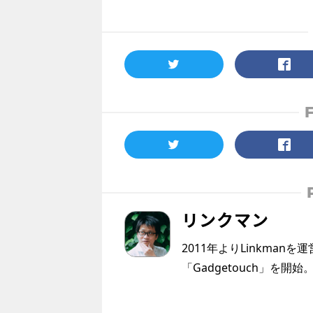
リンクマン
2011年よりLinkmanを
「Gadgetouch」を開始