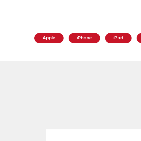
Apple
iPhone
iPad