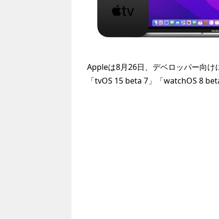
Appleは8月26日、デベロッパー向けに「iOS
「tvOS 15 beta 7」「watchOS 