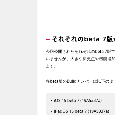
それぞれのbeta 7
今回公開されたそれぞれのbeta 7
いませんが、大きな変更点や機能追
ます。
各beta版のBuildナンバーは以下
iOS 15 beta 7 (19A5337a)
iPadOS 15 beta 7 (19A5337a)