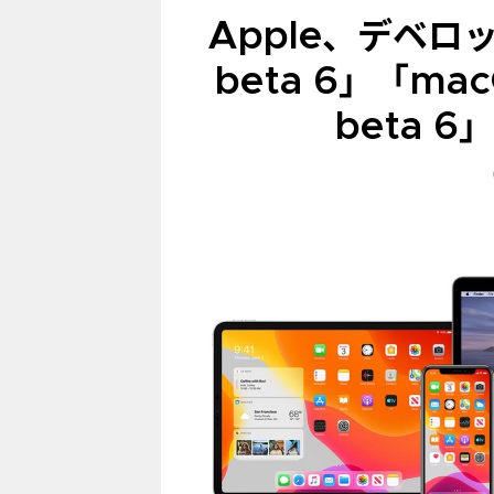
Apple、デベロッ
beta 6」「macOS
beta 