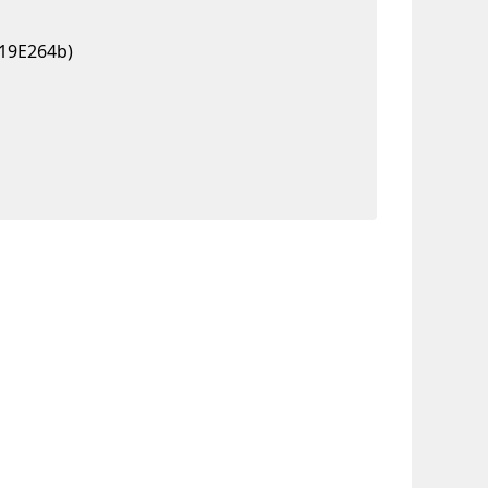
(19E264b)