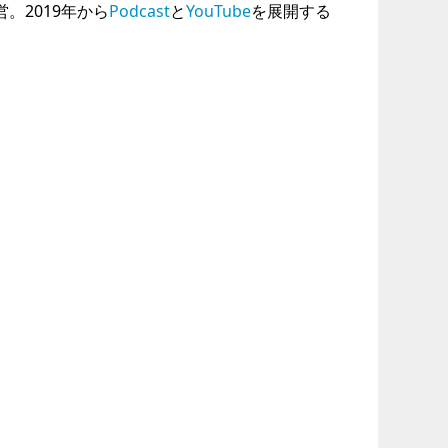
運営。2019年から
Podcast
と
YouTube
を展開する
。