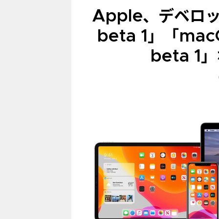
Apple、デベロッ
beta 1」「macOS
beta 