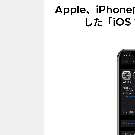
Apple、iPho
した「iOS 