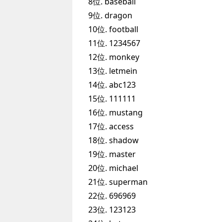
8位. baseball
9位. dragon
10位. football
11位. 1234567
12位. monkey
13位. letmein
14位. abc123
15位. 111111
16位. mustang
17位. access
18位. shadow
19位. master
20位. michael
21位. superman
22位. 696969
23位. 123123