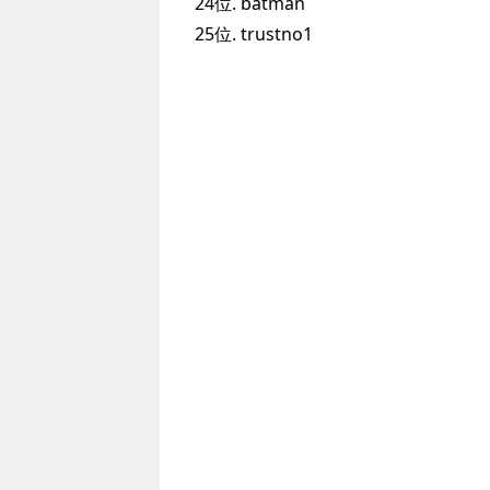
24位. batman
25位. trustno1