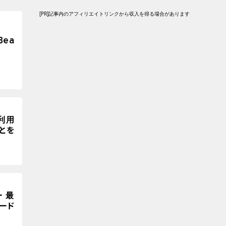
[PR]記事内のアフィリエイトリンクから収入を得る場合があります
Bea
利用
とを
ー 最
カード