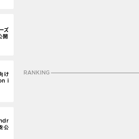
シーズ
公開
RANKING
向け
n i
ndr
」を公