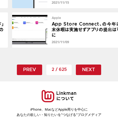
2021/11/15
Apple
ド」
App Store Connect、の今
の
末休暇は実施せずアプリの提出は
に
2021/11/09
PREV
NEXT
2 / 625
Linkman
について
iPhone、MacなどApple周りを中心に
あなたの欲しい・知りたいを"つなげる"ブログメディア