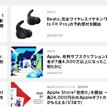
Apple
 1
Beats、完全ワイヤレスイヤホン「
撮影
ts Fit Pro」の予約受付を開始
を開
2022/01/25
Apple
r.
Apple、有料サブスクリプション
別
者が7億4,500万以上になったこ
明らかに
2022/01/11
Apple Storeニュース・最新情報
のパ
Apple Store「初売り」を開始 
を
高24,000円分のAppleギフト
がもらえる（1/3まで）