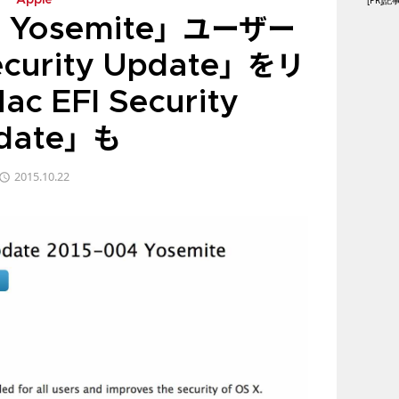
[PR
Apple
X Yosemite」ユーザー
urity Update」をリ
c EFI Security
date」も
2015.10.22