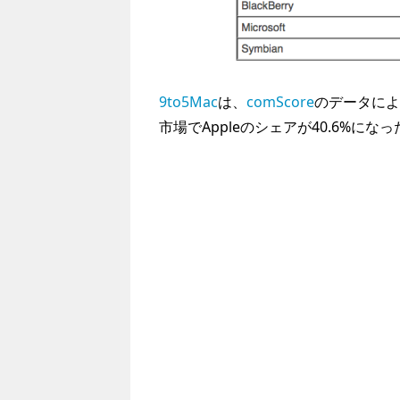
9to5Mac
は、
comScore
のデータによ
市場でAppleのシェアが40.6%に