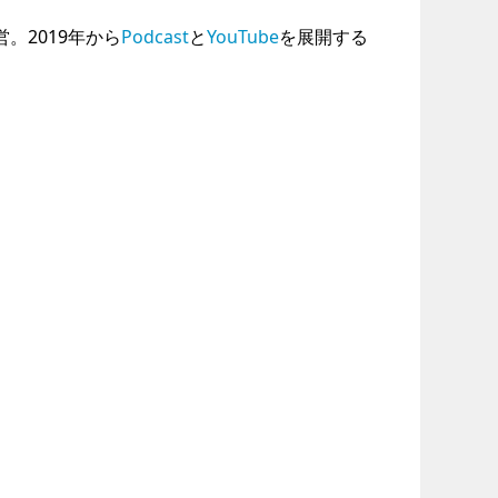
運営。2019年から
Podcast
と
YouTube
を展開する
。